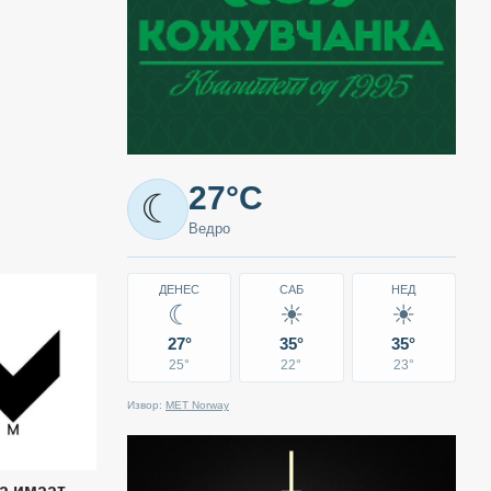
Метео
27°C
☾
-
Ведро
Кавадарци
ДЕНЕС
САБ
НЕД
☾
☀
☀
27°
35°
35°
25°
22°
23°
Извор:
MET Norway
а имаат