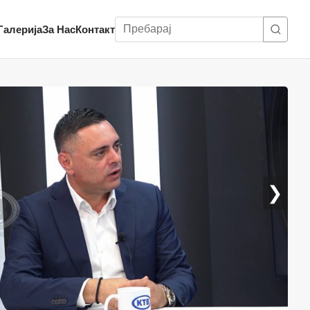
Пребарај
Галерија
За Нас
Контакт
❯