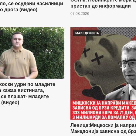
ло, се осудени насилници
пристап до информации
о дрога (видео)
07.08.2026
А
МАКЕДОНИЈА
оски удри по младите
а кажаа вистината,
 се плашат- младите
 (видео)
Левица:Мицкоски ја напра
Македонија зависна од бр