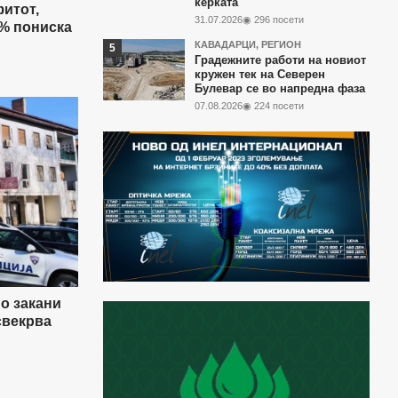
ќерката
итот,
31.07.2026
◉ 296 посети
0% пониска
КАВАДАРЦИ
,
РЕГИОН
Градежните работи на новиот
кружен тек на Северен
Булевар се во напредна фаза
07.08.2026
◉ 224 посети
о закани
свекрва