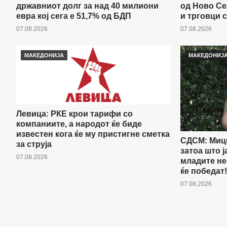
државниот долг за над 40 милиони
од Ново Се
евра кој сега е 51,7% од БДП
и трговци с
07.08.2026
07.08.2026
МАКЕДОНИЈА
МАКЕДОНИЈ
Левица: РКЕ крои тарифи со
компаниите, а народот ќе биде
известен кога ќе му пристигне сметка
СДСМ: Мицк
за струја
затоа што ј
07.08.2026
младите не
ќе победат!
07.08.2026