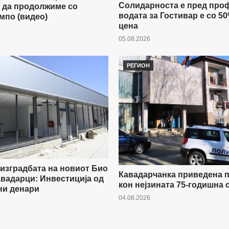
Солидарноста е пред проф
 да продолжиме со
водата за Гостивар е со 5
мпо (видео)
цена
05.08.2026
РЕГИОН
изградбата на новиот Био
Кавадарчанка приведена п
авадарци: Инвестиција од
кон нејзината 75-годишна 
ни денари
04.08.2026