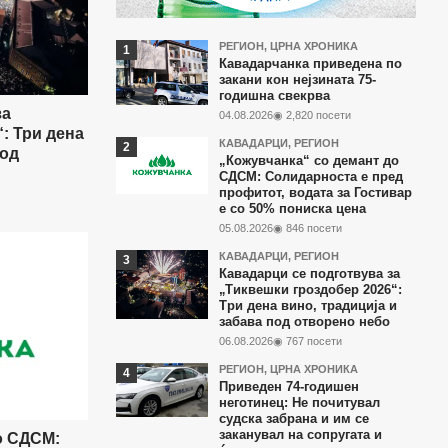
Најчитани
РЕГИОН
,
ЦРНА ХРОНИКА
Кавадарчанка приведена по
во
закани кон нејзината 75-
годишна свекрва
последните
за
04.08.2026
◉ 2,820 посети
7
: Три дена
КАВАДАРЦИ
,
РЕГИОН
под
дена
„Кожувчанка“ со демант до
СДСМ: Солидарноста е пред
профитот, водата за Гостивар
е со 50% пониска цена
05.08.2026
◉ 846 посети
КАВАДАРЦИ
,
РЕГИОН
Кавадарци се подготвува за
„Тиквешки гроздобер 2026“:
Три дена вино, традиција и
забава под отворено небо
06.08.2026
◉ 767 посети
РЕГИОН
,
ЦРНА ХРОНИКА
Приведен 74-годишен
неготинец: Не почитувал
судска забрана и им се
заканувал на сопругата и
о СДСМ: