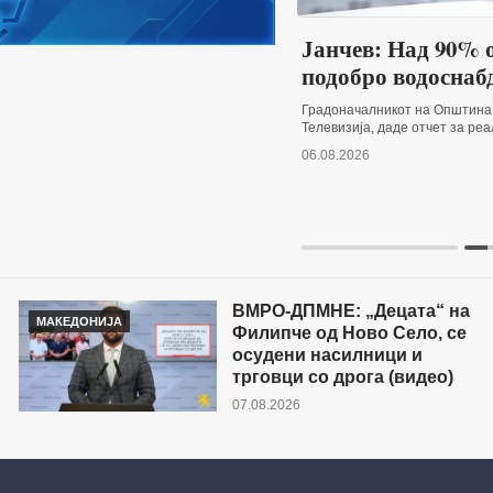
Јанчев: Над 90% о
подобро водоснаб
Градоначалникот на Општина К
Телевизија, даде отчет за ре
06.08.2026
ВМРО-ДПМНЕ: „Децата“ на
МАКЕДОНИЈА
Филипче од Ново Село, се
осудени насилници и
трговци со дрога (видео)
07.08.2026