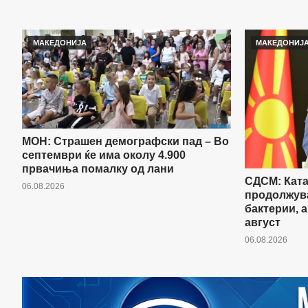
МАКЕДОНИЈА
МАКЕДОНИЈ
МОН: Страшен демографски пад – Во
септември ќе има околу 4.900
првачиња помалку од лани
СДСМ: Ката
06.08.2026
продолжува
бактерии, а
август
06.08.2026