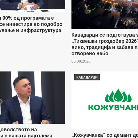
д 90% од програмата е
 се инвестира во подобро
ување и инфраструктура
Кавадарци се подготвува 
„Тиквешки гроздобер 2026“
вино, традиција и забава 
отворено небо
06.08.2026
КАВАДАРЦИ
доволството на
„Кожувчанка“ со демант д
и е нашата најголема