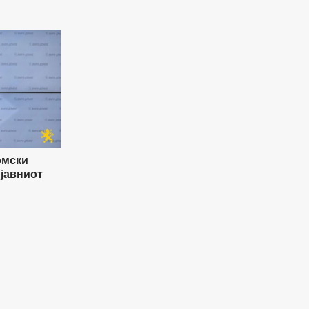
Facebook
омски
 јавниот