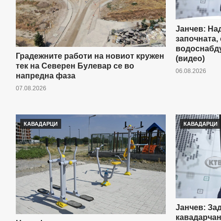
Јанчев: На
започната,
водоснабд
Градежните работи на новиот кружен
(видео)
тек на Северен Булевар се во
06.08.2026
напредна фаза
07.08.2026
КАВАДАРЦИ
КАВАДАРЦИ
Јанчев: За
кавадарчан