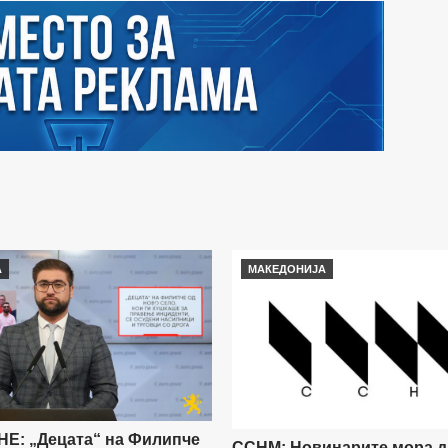
А
МАКЕДОНИЈА
Е: „Децата“ на Филипче
ССНМ: Новинарите мора д