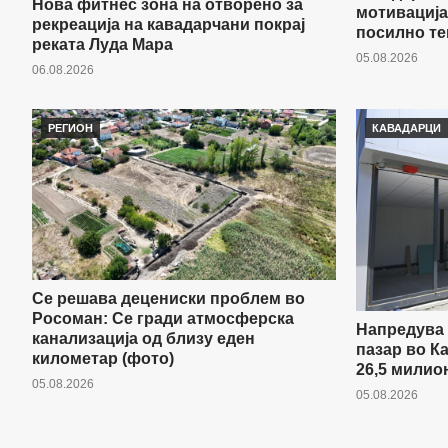
Нова фитнес зона на отворено за
мотивација
рекреација на кавадарчани покрај
посилно те
реката Луда Мара
05.08.2026
06.08.2026
РЕГИОН
КАВАДАРЦИ
Се решава децениски проблем во
Росоман: Се гради атмосферска
Напредува 
канализација од близу еден
пазар во К
километар (фото)
26,5 милио
05.08.2026
05.08.2026