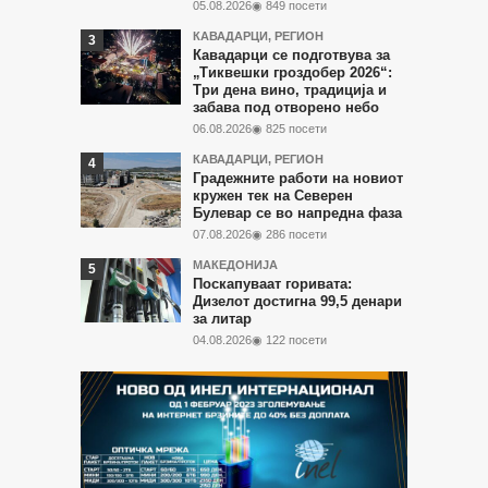
05.08.2026
◉ 849 посети
КАВАДАРЦИ
,
РЕГИОН
Кавадарци се подготвува за
„Тиквешки гроздобер 2026“:
Три дена вино, традиција и
забава под отворено небо
06.08.2026
◉ 825 посети
КАВАДАРЦИ
,
РЕГИОН
Градежните работи на новиот
кружен тек на Северен
Булевар се во напредна фаза
07.08.2026
◉ 286 посети
МАКЕДОНИЈА
Поскапуваат горивата:
Дизелот достигна 99,5 денари
за литар
04.08.2026
◉ 122 посети