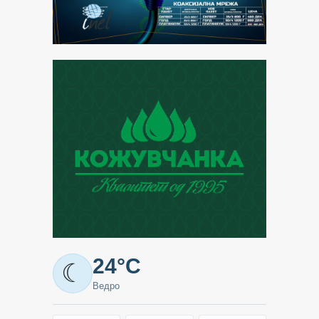
Метео
24°C
☾
-
Ведро
Кавадарци