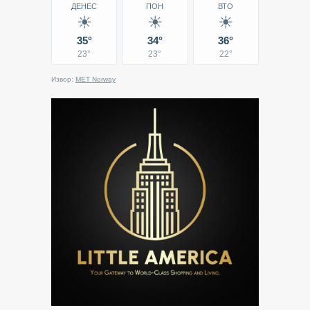
ДЕНЕС
ПОН
ВТО
☀
☀
☀
35°
34°
36°
23°
23°
22°
Извор:
MET Norway