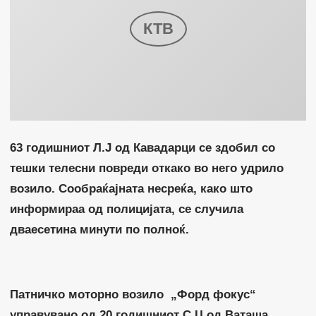
63 годишниот Л.Ј од Кавадарци се здобил со
тешки телесни повреди откако во него удрило
возило. Сообраќајната несреќа, како што
информираа од полицијата, се случила
дваесетина минути по полноќ.
Патничко моторно возило „Форд фокус“
управувано од 20 годишниот С.Ц од Ваташа