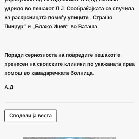
удрило во пешакот Л.Ј. Сообраќајката се случила
на раскрсницата помеѓу улиците „Страшо
Пинџур“ и „Блажо Ицев“ во Ваташа.
Поради сериозноста на повредите пешакот е
пренесен на скопските клиники по укажаната прва
помош во кавадаречката болница.
А.Д
Сподели ја веста