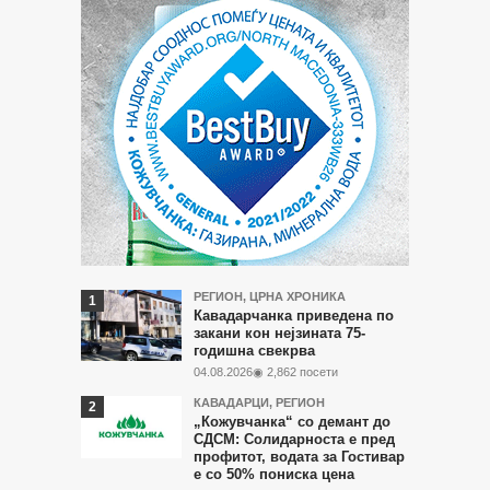
Најчитани
РЕГИОН
,
ЦРНА ХРОНИКА
Кавадарчанка приведена по
во
закани кон нејзината 75-
годишна свекрва
последните
04.08.2026
◉ 2,862 посети
7
КАВАДАРЦИ
,
РЕГИОН
дена
„Кожувчанка“ со демант до
СДСМ: Солидарноста е пред
профитот, водата за Гостивар
е со 50% пониска цена