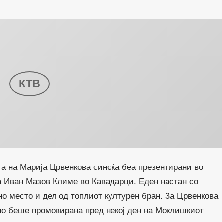
а на Марија Црвенкова синоќа беа презентирани во
та Иван Мазов Климе во Кавадарци. Еден настан со
но место и дел од топлиот културен бран. За Црвенкова
лно беше промовирана пред некој ден на Моклишкиот