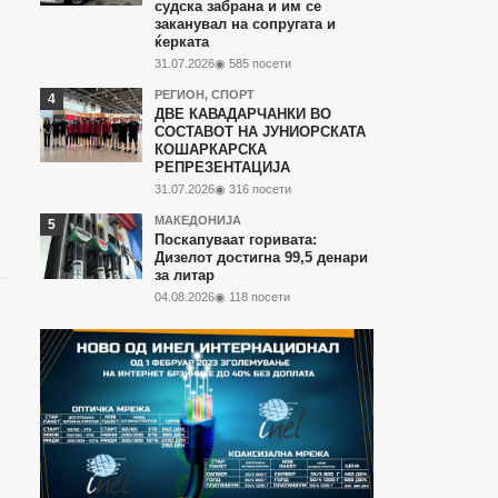
судска забрана и им се
заканувал на сопругата и
ќерката
31.07.2026
◉ 585 посети
РЕГИОН
,
СПОРТ
ДВЕ КАВАДАРЧАНКИ ВО
СОСТАВОТ НА ЈУНИОРСКАТА
КОШАРКАРСКА
РЕПРЕЗЕНТАЦИЈА
31.07.2026
◉ 316 посети
МАКЕДОНИЈА
Поскапуваат горивата:
Дизелот достигна 99,5 денари
за литар
04.08.2026
◉ 118 посети