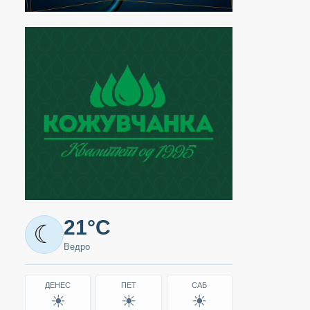
Метео
21°C
☾
-
Ведро
Кавадарци
ДЕНЕС
ПЕТ
САБ
☀
☀
☀