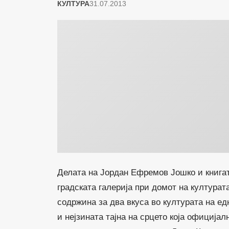
КУЛТУРА
31.07.2013
Делата на Јордан Ефремов Јошко и книгат
градската галерија при домот на култура
содржина за два вкуса во културата на ед
и нејзината тајна на срцето која официја