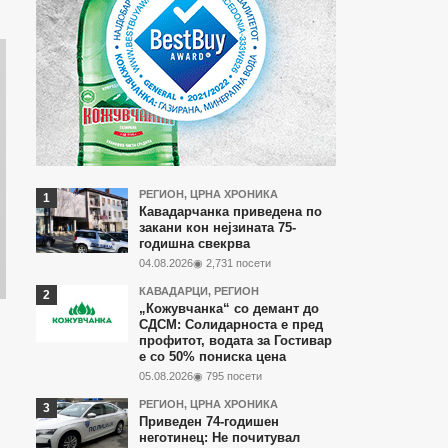
Најчитани
РЕГИОН
,
ЦРНА ХРОНИКА
Кавадарчанка приведена по
во
закани кон нејзината 75-
годишна свекрва
последните
04.08.2026
◉ 2,731 посети
7
КАВАДАРЦИ
,
РЕГИОН
дена
„Кожувчанка“ со демант до
СДСМ: Солидарноста е пред
профитот, водата за Гостивар
е со 50% пониска цена
05.08.2026
◉ 795 посети
РЕГИОН
,
ЦРНА ХРОНИКА
Приведен 74-годишен
неготинец: Не почитувал