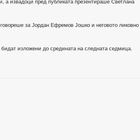
и, а извадоци пред публиката презентираше Светлана
 говореше за Јордан Ефремов Јошко и неговото ликовно
е бидат изложени до средината на следната седмица.