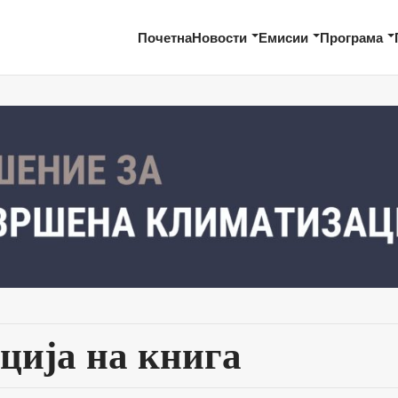
Почетна
Новости
Емисии
Програма
ција на книга