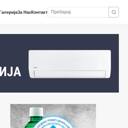
Пребарај
Галерија
За Нас
Контакт