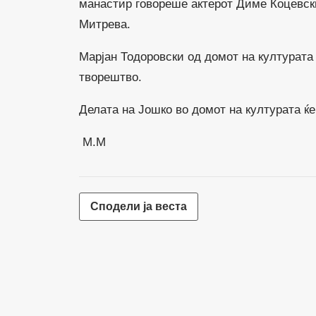
манастир говореше актерот Диме Коцевск
Митрева.
Марјан Тодоровски од домот на културата
творештво.
Делата на Јошко во домот на културата ќ
M.M
Сподели ја веста