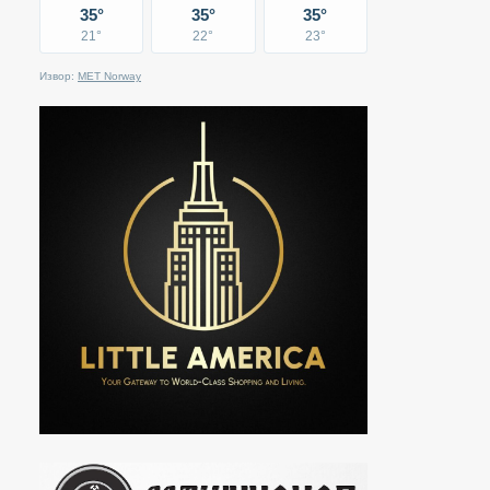
35°
35°
35°
21°
22°
23°
Извор:
MET Norway