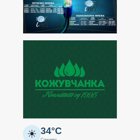
Метео
34°C
☀
-
Сончево