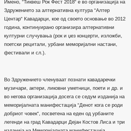
Имено, “Тиквеш Рок Фест 2018“ е во организација на
Здружението за алтернативна култура “Алтер
Центар“ Кавадарци, кое од своето основање во 2012
година, континуирано организира алтернативни
културни случувања (рок и џез концерти, изложби,
поетски рецитали, урбани меморијални настани,
фестивали и сл.).
Во Здружението членуваат познати кавадаречки
музичари, актери, ликовни уметници, поети и др. и
во негова организација досега се седум изданија на
меморијалната манифестација “Денот кога се роди
добриот човек“, посветена на еден од урбаните
легенди на град Кавадарци Дејан Костов Лиса и три
изданија на Меморијалната манифестација