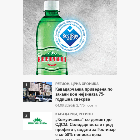
Најчитани
РЕГИОН
,
ЦРНА ХРОНИКА
Кавадарчанка приведена по
во
закани кон нејзината 75-
годишна свекрва
последните
04.08.2026
◉ 2,775 посети
7
КАВАДАРЦИ
,
РЕГИОН
дена
„Кожувчанка“ со демант до
СДСМ: Солидарноста е пред
профитот, водата за Гостивар
е со 50% пониска цена