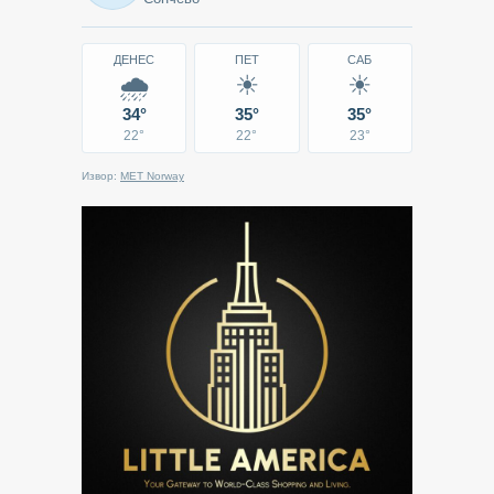
Кавадарци
ДЕНЕС
ПЕТ
САБ
🌧
☀
☀
34°
35°
35°
22°
22°
23°
Извор:
MET Norway