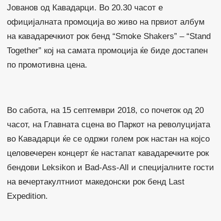
Јованов од Кавадарци. Во 20.30 часот е
официјалната промоција во живо на првиот албум
на кавадаречкиот рок бенд “Smoke Shakers” – “Stand
Together” кој на самата промоција ќе биде достапен
по промотивна цена.
Во сабота, на 15 септември 2018, со почеток од 20
часот, на Главната сцена во Паркот на револуцијата
во Кавадарци ќе се одржи голем рок настан на којсо
целовечерен концерт ќе настапат кавадаречките рок
бендови Leksikon и Bad-Ass-All и специјалните гости
на вечертакултниот македонски рок бенд Last
Expedition.