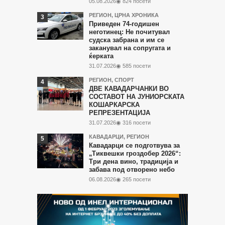
05.08.2026
◉ 824 посети
РЕГИОН
,
ЦРНА ХРОНИКА
Приведен 74-годишен
неготинец: Не почитувал
судска забрана и им се
заканувал на сопругата и
ќерката
31.07.2026
◉ 585 посети
РЕГИОН
,
СПОРТ
ДВЕ КАВАДАРЧАНКИ ВО
СОСТАВОТ НА ЈУНИОРСКАТА
КОШАРКАРСКА
РЕПРЕЗЕНТАЦИЈА
31.07.2026
◉ 316 посети
КАВАДАРЦИ
,
РЕГИОН
Кавадарци се подготвува за
„Тиквешки гроздобер 2026“:
Три дена вино, традиција и
забава под отворено небо
06.08.2026
◉ 265 посети