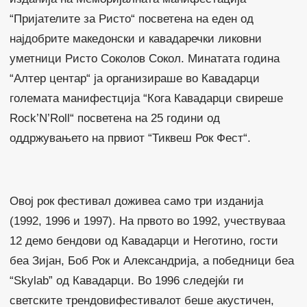
“Пријателите за Ристо“ посветена на еден од
најдобрите македонски и кавадаречки ликовни
уметници Ристо Соколов Сокол. Минатата година
“Алтер центар“ ја организираше во Кавадарци
големата манифестција “Кога Кавадарци свиреше
Rock’N’Roll“ посветена на 25 години од
оддржувањето на првиот “Тиквеш Рок Фест“.
Овој рок фестивал доживеа само три изданија
(1992, 1996 и 1997). На првото во 1992, учествуваа
12 демо бендови од Кавадарци и Неготино, гости
беа Зијан, Боб Рок и Александрија, а победници беа
“Skylab” од Кавадарци. Во 1996 следејќи ги
светските трендовифестивалот беше акустичен,