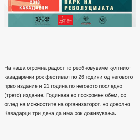
На наша огромна радост го реобновуваме култниот
кавадаречки рок фестивал по 26 години од неговото
прво издание и 21 година по неговото последно
(трето) издание. Годинава во поскромен обем, со
оглед на можностите на организаторот, но доволно
Кавадарци три дена да има рок доживувања.