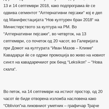
13 и 14 септември 2018, како подпрограма ќе се
одвива сегментот “Алтернативни пејсажи“ кој е дел
од Манифестацијата “Нов културен бран 2018“ на
Министерството за култура на РМ. Во
“Алтернативни пејсажи“, во четврток, на 13
септември, со почеток од 20 часот, во Галеријата
при Домот на културата “Иван Мазов – Климе“
Кавадарци ќе се одржи промоција во живо на новиот
сингл на кавадаречкиот рок бенд “Leksikon” – “Нова
скала“.
Во петок, на 14 септември на истиот простор, од 20
часот ќе биде отворена изложба насловена како
“Oblivion”на ликовниот уметник – графичар Трајче