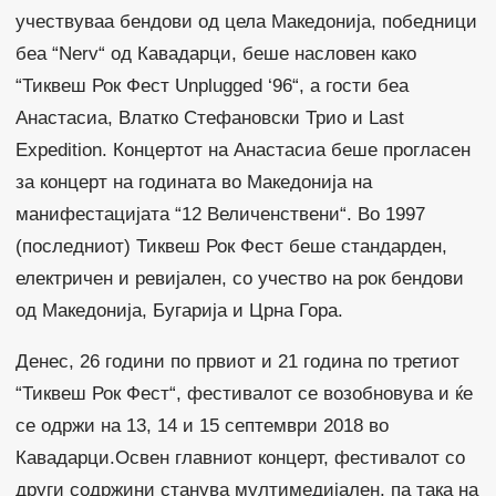
учествуваа бендови од цела Македонија, победници
беа “Nerv“ од Кавадарци, беше насловен како
“Тиквеш Рок Фест Unplugged ‘96“, а гости беа
Анастасиа, Влатко Стефановски Трио и Last
Expedition. Концертот на Анастасиа беше прогласен
за концерт на годината во Македонија на
манифестацијата “12 Величенствени“. Во 1997
(последниот) Тиквеш Рок Фест беше стандарден,
електричен и ревијален, со учество на рок бендови
од Македонија, Бугарија и Црна Гора.
Денес, 26 години по првиот и 21 година по третиот
“Тиквеш Рок Фест“, фестивалот се возобновува и ќе
се одржи на 13, 14 и 15 септември 2018 во
Кавадарци.Освен главниот концерт, фестивалот со
други содржини станува мултимедијален, па така на