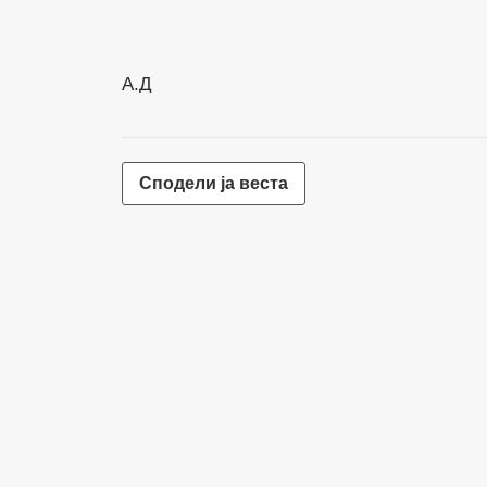
А.Д
Сподели ја веста