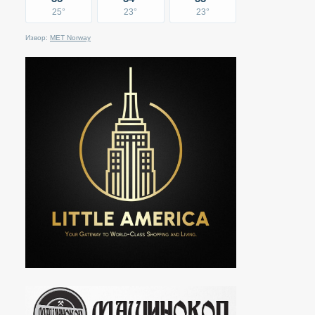
25°
23°
23°
Извор:
MET Norway