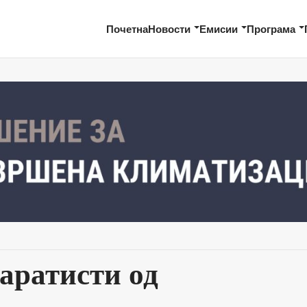
Почетна
Новости
Емисии
Програма
аратисти од