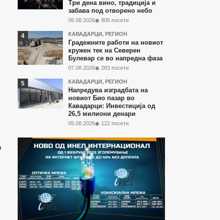
Три дена вино, традиција и
забава под отворено небо
06.08.2026
◉ 805 посети
КАВАДАРЦИ
,
РЕГИОН
Градежните работи на новиот
кружен тек на Северен
Булевар се во напредна фаза
07.08.2026
◉ 283 посети
КАВАДАРЦИ
,
РЕГИОН
Напредува изградбата на
новиот Био пазар во
Кавадарци: Инвестиција од
26,5 милиони денари
05.08.2026
◉ 122 посети
о