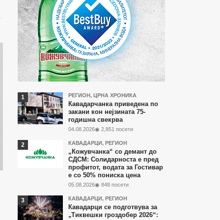
Најчитани
РЕГИОН
,
ЦРНА ХРОНИКА
Кавадарчанка приведена по
во
закани кон нејзината 75-
годишна свекрва
последните
04.08.2026
◉ 2,851 посети
7
КАВАДАРЦИ
,
РЕГИОН
дена
„Кожувчанка“ со демант до
СДСМ: Солидарноста е пред
профитот, водата за Гостивар
е со 50% пониска цена
05.08.2026
◉ 848 посети
КАВАДАРЦИ
,
РЕГИОН
Кавадарци се подготвува за
„Тиквешки гроздобер 2026“: