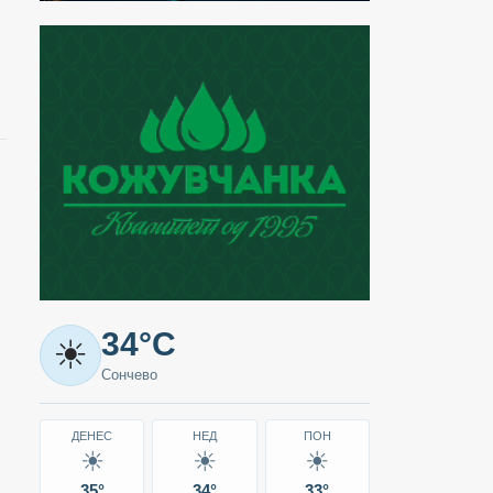
Метео
34°C
☀
-
Сончево
Кавадарци
ДЕНЕС
НЕД
ПОН
☀
☀
☀
35°
34°
33°