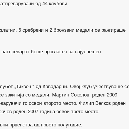
натпреварувачи од 44 клубови.
 златни, 6 сребрени и 2 бронзени медали се рангираше
 натпреварот беше прогласен за најуспешен
клубот „Тиквеш“ од Кавадарци. Овој клуб учествуваше с
се закитија со медали. Мартин Соколов, роден 2009
еварувачи го освои второто место. Филип Велков роден
орчев роден 2007 година освои трето место.
авни првенства од првото полугодие.