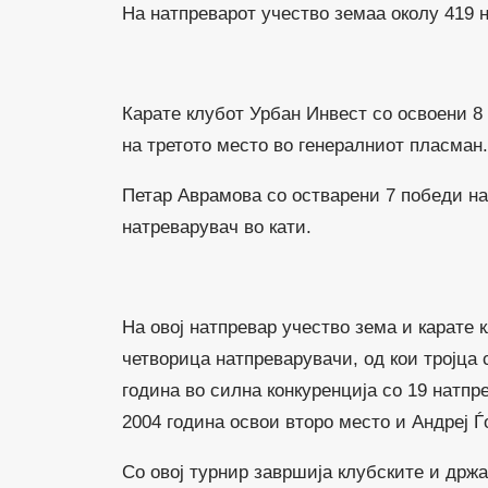
На натпреварот учество земаа околу 419 
Карате клубот Урбан Инвест со освоени 8
на третото место во генералниот пласман.
Петар Аврамова со остварени 7 победи на
натреварувач во кати.
На овој натпревар учество зема и карате 
четворица натпреварувачи, од кои тројца 
година во силна конкуренција со 19 натпр
2004 година освои второ место и Андреј Ѓ
Со овој турнир завршија клубските и држ