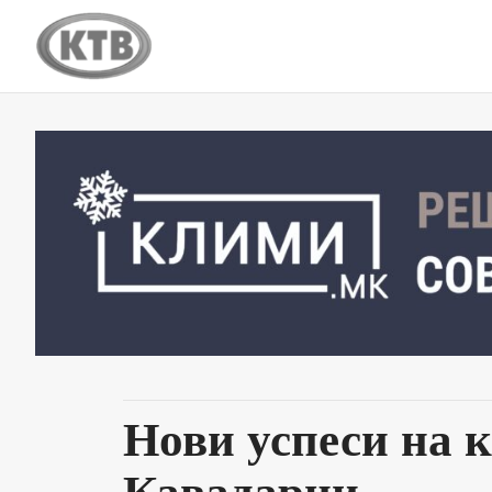
Нови успеси на к
Кавадарци