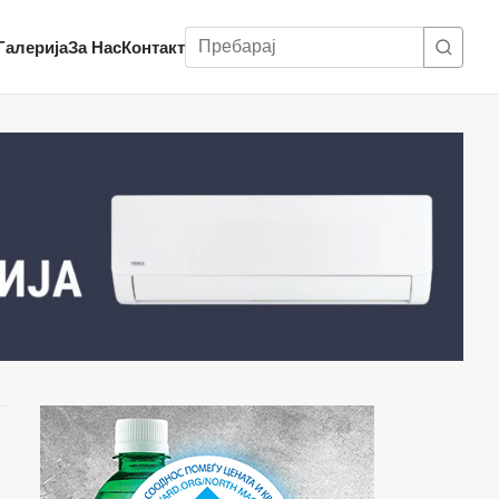
Пребарај
Галерија
За Нас
Контакт