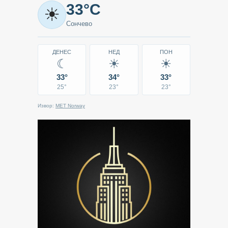
Метео
33°C
☀
-
Сончево
Кавадарци
ДЕНЕС
НЕД
ПОН
☾
☀
☀
33°
34°
33°
25°
23°
23°
Извор:
MET Norway