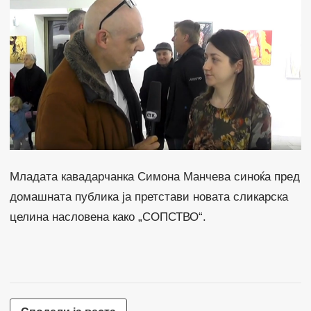
Младата кавадарчанка Симона Манчева синоќа пред
домашната публика ја претстави новата сликарска
целина насловена како „СОПСТВО“.