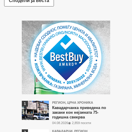
Сподели ја веста
Најчитани
РЕГИОН
,
ЦРНА ХРОНИКА
Кавадарчанка приведена по
во
закани кон нејзината 75-
годишна свекрва
последните
04.08.2026
◉ 2,859 посети
7
КАВАДАРЦИ
,
РЕГИОН