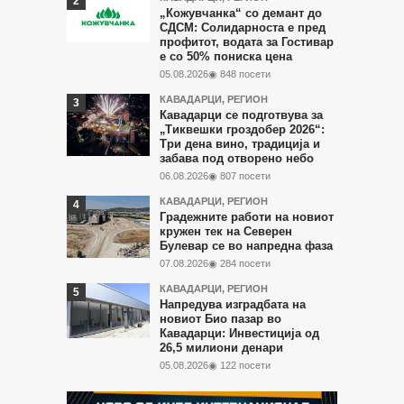
дена
„Кожувчанка“ со демант до
СДСМ: Солидарноста е пред
профитот, водата за Гостивар
е со 50% пониска цена
05.08.2026
◉ 848 посети
КАВАДАРЦИ
,
РЕГИОН
Кавадарци се подготвува за
„Тиквешки гроздобер 2026“:
Три дена вино, традиција и
забава под отворено небо
06.08.2026
◉ 807 посети
КАВАДАРЦИ
,
РЕГИОН
Градежните работи на новиот
кружен тек на Северен
Булевар се во напредна фаза
07.08.2026
◉ 284 посети
КАВАДАРЦИ
,
РЕГИОН
Напредува изградбата на
новиот Био пазар во
Кавадарци: Инвестиција од
26,5 милиони денари
05.08.2026
◉ 122 посети