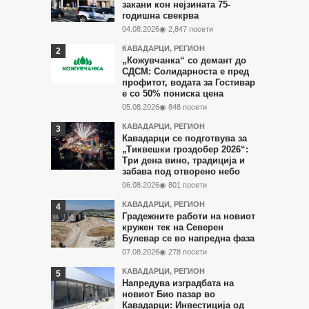
во
закани кон нејзината 75-
годишна свекрва
последните
04.08.2026
◉ 2,847 посети
7
КАВАДАРЦИ
,
РЕГИОН
дена
„Кожувчанка“ со демант до
СДСМ: Солидарноста е пред
профитот, водата за Гостивар
е со 50% пониска цена
05.08.2026
◉ 848 посети
КАВАДАРЦИ
,
РЕГИОН
Кавадарци се подготвува за
„Тиквешки гроздобер 2026“:
Три дена вино, традиција и
забава под отворено небо
06.08.2026
◉ 801 посети
КАВАДАРЦИ
,
РЕГИОН
Градежните работи на новиот
кружен тек на Северен
Булевар се во напредна фаза
07.08.2026
◉ 278 посети
КАВАДАРЦИ
,
РЕГИОН
Напредува изградбата на
новиот Био пазар во
Кавадарци: Инвестиција од