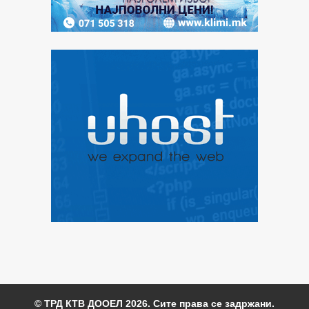
© ТРД КТВ ДООЕЛ 2026. Сите права се задржани.