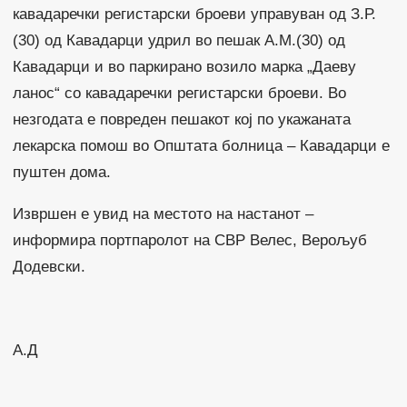
кавадаречки регистарски броеви управуван од З.Р.
(30) од Кавадарци удрил во пешак А.М.(30) од
Кавадарци и во паркирано возило марка „Даеву
ланос“ со кавадаречки регистарски броеви. Во
незгодата е повреден пешакот кој по укажаната
лекарска помош во Општата болница – Кавадарци е
пуштен дома.
Извршен е увид на местото на настанот –
информира портпаролот на СВР Велес, Верољуб
Додевски.
А.Д