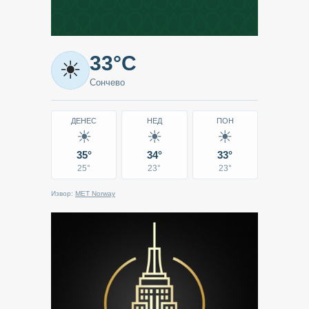
Метео
33°C
☀
-
Сончево
Кавадарци
ДЕНЕС
НЕД
ПОН
☀
☀
☀
35°
34°
33°
25°
23°
23°
Извор:
MET Norway