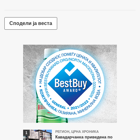
Сподели ја веста
Најчитани
РЕГИОН
,
ЦРНА ХРОНИКА
Кавадарчанка приведена по