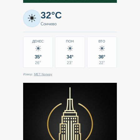
Метео
32°C
☀
-
Сончево
Кавадарци
ДЕНЕС
ПОН
ВТО
☀
☀
☀
35°
34°
36°
26°
23°
22°
Извор:
MET Norway