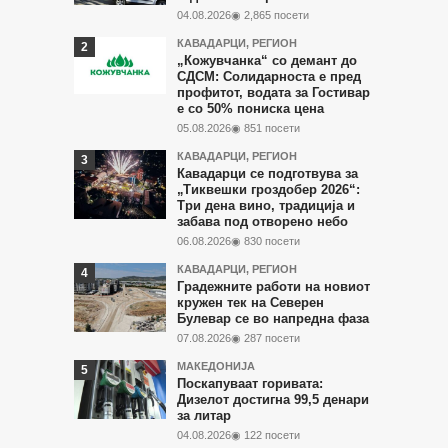
последните
04.08.2026
◉ 2,865 посети
7
КАВАДАРЦИ
,
РЕГИОН
дена
„Кожувчанка“ со демант до
СДСМ: Солидарноста е пред
профитот, водата за Гостивар
е со 50% пониска цена
05.08.2026
◉ 851 посети
КАВАДАРЦИ
,
РЕГИОН
Кавадарци се подготвува за
„Тиквешки гроздобер 2026“:
Три дена вино, традиција и
забава под отворено небо
06.08.2026
◉ 830 посети
КАВАДАРЦИ
,
РЕГИОН
Градежните работи на новиот
кружен тек на Северен
Булевар се во напредна фаза
07.08.2026
◉ 287 посети
МАКЕДОНИЈА
Поскапуваат горивата:
Дизелот достигна 99,5 денари
за литар
04.08.2026
◉ 122 посети