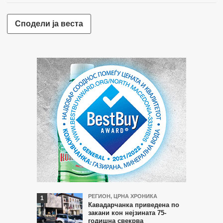
Сподели ја веста
Најчитани
РЕГИОН
,
ЦРНА ХРОНИКА
Кавадарчанка приведена по
во
закани кон нејзината 75-
годишна свекрва