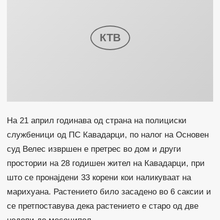
На 21 април годинава од страна на полициски
службеници од ПС Кавадарци, по налог на Основен
суд Велес извршен е претрес во дом и други
простории на 28 годишен жител на Кавадарци, при
што се пронајдени 33 корени кои наликуваат на
марихуана. Растението било засадено во 6 саксии и
се претпоставува дека растението е старо од две