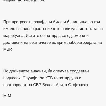
недели до месеципол.
При претресот пронајдени биле и 6 шишиња во кои
имало насадено растение што наликува исто така на
марихуана. Истите со потврда се одземени и
доставени на вештачење во крим лабораторијата на
МВР.
По добиените анализи, ќе следува соодветен
поднесок. Случајот за КТВ го потврдува и
портпаролот на СВР Велес, Анита Стојковска.
М.М