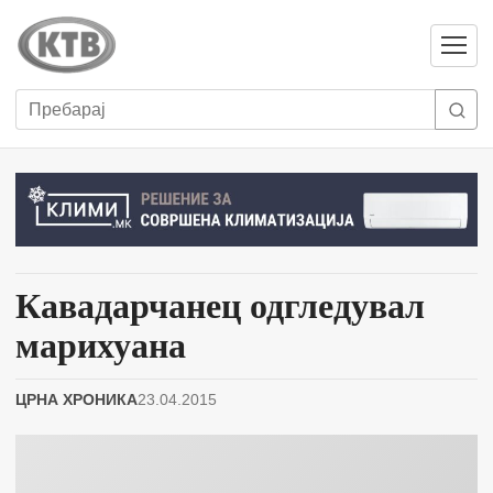
Отвори
мени
Пребарај
Кавадарчанец одгледувал
марихуана
ЦРНА ХРОНИКА
23.04.2015