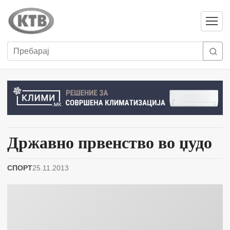
Отвори
мени
Пребарај
Државно првенство во џудо
СПОРТ
25.11.2013