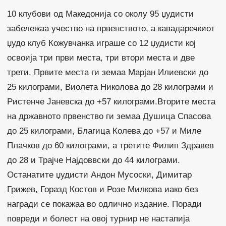
10 клубови од Македонија со околу 95 џудисти
забележаа учество на првенството, а кавадаречкиот
џудо клуб Кожувчанка играше со 12 џудисти кој
освоија три први места, три втори места и две
трети. Првите места ги земаа Марјан Илиевски до
25 килограми, Виолета Николова до 28 килограми и
Ристенче Јаневска до +57 килограми.Вторите места
на државното првенство ги земаа Душица Спасова
до 25 килограми, Благица Колева до +57 и Миле
Плачков до 60 килограми, а третите Филип Здравев
до 28 и Трајче Најдоввски до 44 килограми.
Останатите џудисти Андон Мусоски, Димитар
Грижев, Горазд Костов и Розе Милкова иако без
награди се покажаа во одлично издание. Поради
повреди и болест на овој турнир не настапија