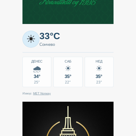
Метео
33°C
☀
-
Сончево
Кавадарци
ДЕНЕС
САБ
НЕД
🌧
☀
☀
34°
35°
35°
25°
22°
23°
Извор:
MET Norway