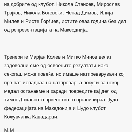
најдобрите од клубот, Никола Станоев, Мирослав
Трајков, Никола Богевски, Ненад Димов, Илија
Милев и Ристе Ѓорѓиев, истите оваа година беа дел
од репрезентацијата на Макеоднија.
Тренерите Марјан Колев и Митко Минов велат
задоволни сме од освоените резултати иако
секогаш може повеќе, но имаше натпреварувачи кој
прв пат испаднаа на натпревар, а покуси за некој
медал останавме и заради повредите кај дел од
тимот.Државното првенство го организираа Џудо
федерацијата на Македонија и Џудо клубот
Кожувчанка Кавадарци.
M.M