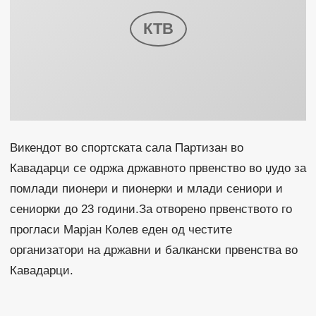
Викендот во спортската сала Партизан во
Кавадарци се одржа државното првенство во џудо за
помлади пионери и пионерки и млади сениори и
сениорки до 23 години.За отворено првенството го
прогласи Марјан Колев еден од честите
организатори на државни и балкански првенства во
Кавадарци.