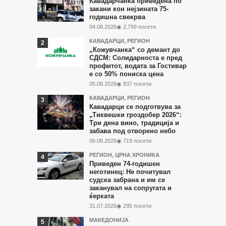
Кавадарчанка приведена по
во
закани кон нејзината 75-
годишна свекрва
последните
04.08.2026
◉ 2,799 посети
7
КАВАДАРЦИ
,
РЕГИОН
дена
„Кожувчанка“ со демант до
СДСМ: Солидарноста е пред
профитот, водата за Гостивар
е со 50% пониска цена
05.08.2026
◉ 837 посети
КАВАДАРЦИ
,
РЕГИОН
Кавадарци се подготвува за
„Тиквешки гроздобер 2026“:
Три дена вино, традиција и
забава под отворено небо
06.08.2026
◉ 719 посети
РЕГИОН
,
ЦРНА ХРОНИКА
Приведен 74-годишен
неготинец: Не почитувал
судска забрана и им се
заканувал на сопругата и
ќерката
31.07.2026
◉ 295 посети
МАКЕДОНИЈА