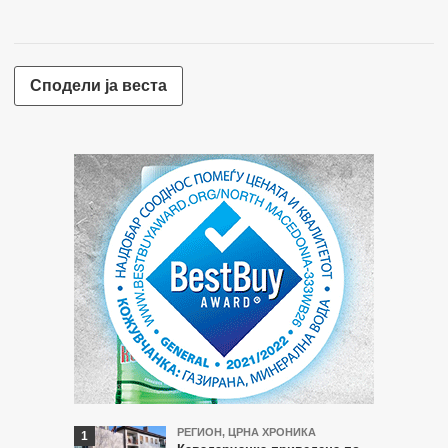
Сподели ја веста
Најчитани
РЕГИОН
,
ЦРНА ХРОНИКА