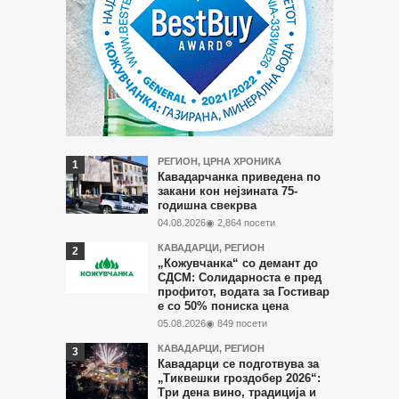
Најчитани
РЕГИОН
,
ЦРНА ХРОНИКА
Кавадарчанка приведена по
во
закани кон нејзината 75-
годишна свекрва
последните
04.08.2026
◉ 2,864 посети
7
КАВАДАРЦИ
,
РЕГИОН
дена
„Кожувчанка“ со демант до
СДСМ: Солидарноста е пред
профитот, водата за Гостивар
е со 50% пониска цена
05.08.2026
◉ 849 посети
КАВАДАРЦИ
,
РЕГИОН
Кавадарци се подготвува за
„Тиквешки гроздобер 2026“:
Три дена вино, традиција и