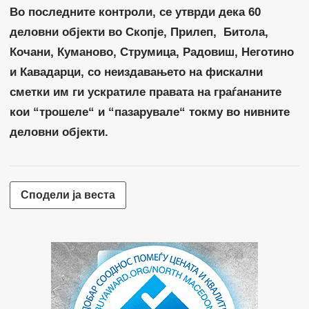
Во последните контроли, се утврди дека 60
деловни објекти во Скопје, Прилеп, Битола,
Кочани, Куманово, Струмица, Радовиш, Неготино
и Кавадарци, со неиздавањето на фискални
сметки им ги ускратиле правата на граѓананите
кои “трошеле“ и “пазарувале“ токму во нивните
деловни објекти.
Сподели ја веста