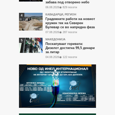
забава под отворено небо
06.08.2026
◉ 829 посети
КАВАДАРЦИ
,
РЕГИОН
Градежните работи на новиот
кружен тек на Северен
Булевар се во напредна фаза
07.08.2026
◉ 287 посети
МАКЕДОНИЈА
Поскапуваат горивата:
Дизелот достигна 99,5 денари
за литар
04.08.2026
◉ 122 посети