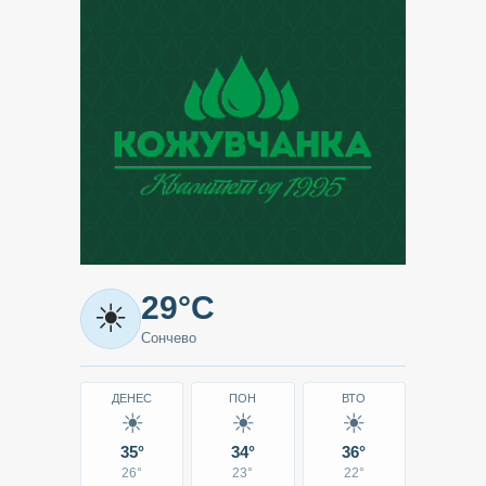
Метео
29°C
☀
-
Сончево
Кавадарци
ДЕНЕС
ПОН
ВТО
☀
☀
☀
35°
34°
36°
26°
23°
22°