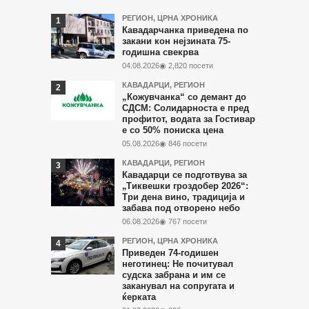
Најчитани
РЕГИОН
,
ЦРНА ХРОНИКА
Кавадарчанка приведена по
во
закани кон нејзината 75-
годишна свекрва
последните
04.08.2026
◉ 2,820 посети
7
КАВАДАРЦИ
,
РЕГИОН
дена
„Кожувчанка“ со демант до
СДСМ: Солидарноста е пред
профитот, водата за Гостивар
е со 50% пониска цена
05.08.2026
◉ 846 посети
КАВАДАРЦИ
,
РЕГИОН
Кавадарци се подготвува за
„Тиквешки гроздобер 2026“:
Три дена вино, традиција и
забава под отворено небо
06.08.2026
◉ 767 посети
РЕГИОН
,
ЦРНА ХРОНИКА
Приведен 74-годишен
неготинец: Не почитувал
судска забрана и им се
заканувал на сопругата и
ќерката