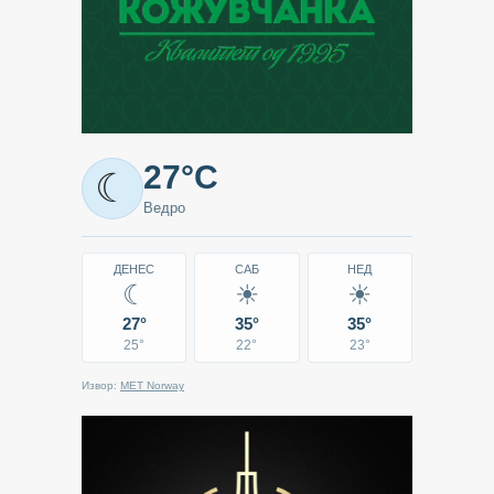
Метео
27°C
☾
-
Ведро
Кавадарци
ДЕНЕС
САБ
НЕД
☾
☀
☀
27°
35°
35°
25°
22°
23°
Извор:
MET Norway