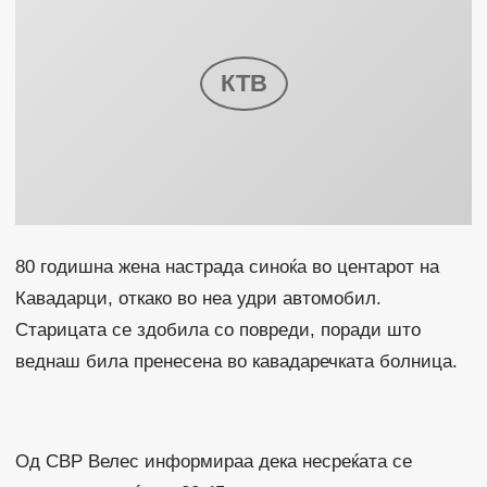
80 годишна жена настрада синоќа во центарот на
Кавадарци, откако во неа удри автомобил.
Старицата се здобила со повреди, поради што
веднаш била пренесена во кавадаречката болница.
Од СВР Велес информираа дека несреќата се