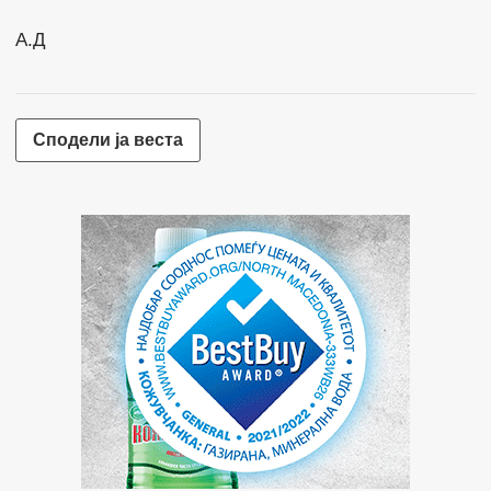
А.Д
Сподели ја веста