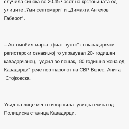
случила синоќа во 20.45 часот на крстоницата од
улиците „7ми септември“ и „Димакта Ангелов
Габерот“.
– Автомобил марка „фиат пунто“ со кавадаречки
регистерски ознаки,кој го управувал 20- годишен
кавадарчанец, удрил во пешак, 80 годишна жена од
Кавадарци“ рече портпаролот на СВР Велес, Анита
Стојковска.
Увид на лице место извршила увидна екипа од
Полициска станица Кавадарци.