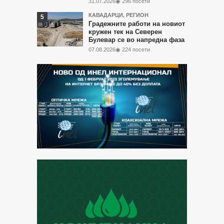
31.07.2026
◉ 296 посети
КАВАДАРЦИ
,
РЕГИОН
Градежните работи на новиот
кружен тек на Северен
Булевар се во напредна фаза
07.08.2026
◉ 224 посети