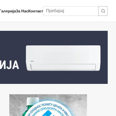
Пребарај
Галерија
За Нас
Контакт