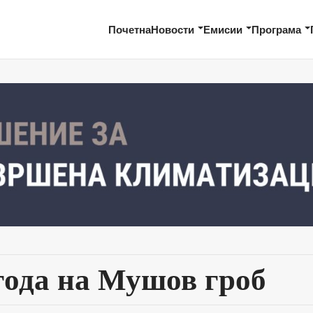
Почетна
Новости
Емисии
Програма
года на Мушов гроб