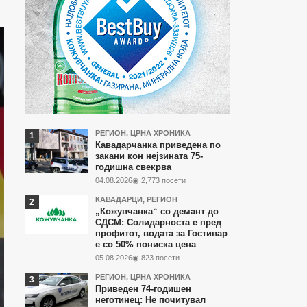
Најчитани
РЕГИОН
,
ЦРНА ХРОНИКА
Кавадарчанка приведена по
во
закани кон нејзината 75-
годишна свекрва
последните
04.08.2026
◉ 2,773 посети
7
КАВАДАРЦИ
,
РЕГИОН
дена
„Кожувчанка“ со демант до
СДСМ: Солидарноста е пред
профитот, водата за Гостивар
е со 50% пониска цена
05.08.2026
◉ 823 посети
РЕГИОН
,
ЦРНА ХРОНИКА
Приведен 74-годишен
неготинец: Не почитувал