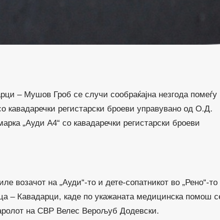
арци – Мушов Гроб се случи сообраќајна незгода помеѓу
со кавадаречки регистарски броеви управувано од О.Д.
марка „Ауди А4“ со кавадаречки регистарски броеви
иле возачот на „Ауди“-то и дете-сопатникот во „Рено“-то
ца – Кавадарци, каде по укажаната медицинска помош с
аролот на СВР Велес Верољуб Додевски.