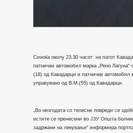
Синоќа околу 23.30 часот на патот Кавад
патнички автомобил марка „Рено Лагуна“ 
(18) од Кавадарци и патнички автомобил 
управувано од В.М.(55) од Кавадарци.
„Во незгодата со телесни повреди се здоб
истите се пренесени во ЈЗУ Општа болни
задржани на лекување“ информира портп