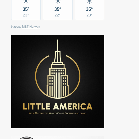
☀
☀
☀
35°
35°
35°
23°
22°
23°
Извор:
MET Norway