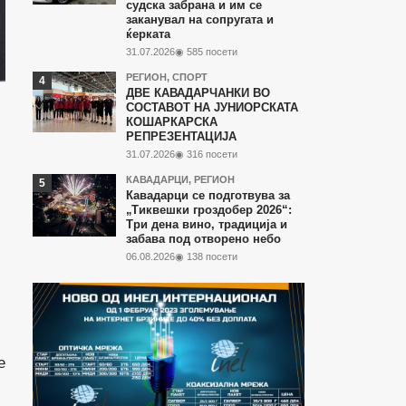
судска забрана и им се
заканувал на сопругата и
ќерката
31.07.2026
◉ 585 посети
РЕГИОН
,
СПОРТ
ДВЕ КАВАДАРЧАНКИ ВО
СОСТАВОТ НА ЈУНИОРСКАТА
КОШАРКАРСКА
РЕПРЕЗЕНТАЦИЈА
31.07.2026
◉ 316 посети
КАВАДАРЦИ
,
РЕГИОН
Кавадарци се подготвува за
„Тиквешки гроздобер 2026“:
Три дена вино, традиција и
забава под отворено небо
06.08.2026
◉ 138 посети
е