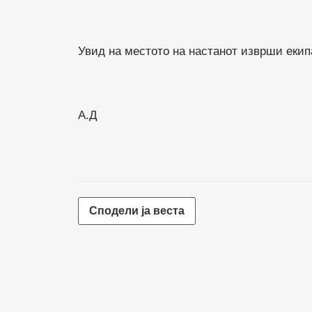
Увид на местото на настанот изврши екип
А.Д
Сподели ја веста