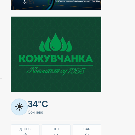
Метео
34°C
☀
-
Сончево
Кавадарци
ДЕНЕС
ПЕТ
САБ