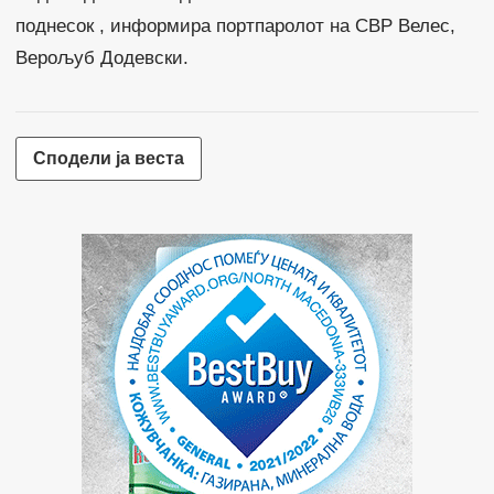
поднесок , информира портпаролот на СВР Велес,
Верољуб Додевски.
Сподели ја веста