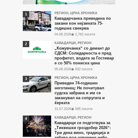
Најчитани
РЕГИОН
,
ЦРНА ХРОНИКА
Кавадарчанка приведена по
во
закани кон нејзината 75-
годишна свекрва
последните
04.08.2026
◉ 2,782 посети
7
КАВАДАРЦИ
,
РЕГИОН
дена
„Кожувчанка“ со демант до
СДСМ: Солидарноста е пред
профитот, водата за Гостивар
е со 50% пониска цена
05.08.2026
◉ 832 посети
РЕГИОН
,
ЦРНА ХРОНИКА
Приведен 74-годишен
неготинец: Не почитувал
судска забрана и им се
заканувал на сопругата и
ќерката
31.07.2026
◉ 585 посети
КАВАДАРЦИ
,
РЕГИОН
Кавадарци се подготвува за
„Тиквешки гроздобер 2026“:
Три дена вино, традиција и
забава под отворено небо