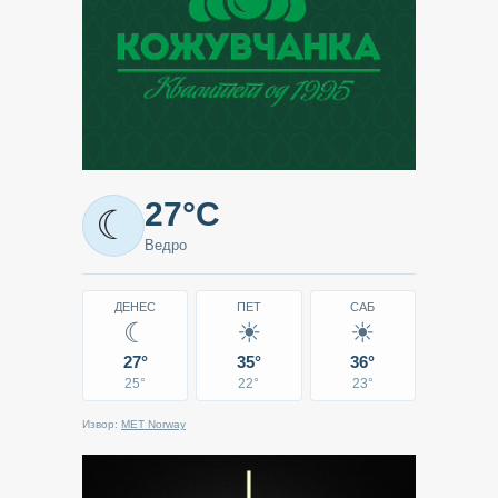
Метео
27°C
☾
-
Ведро
Кавадарци
ДЕНЕС
ПЕТ
САБ
☾
☀
☀
27°
35°
36°
25°
22°
23°
Извор:
MET Norway