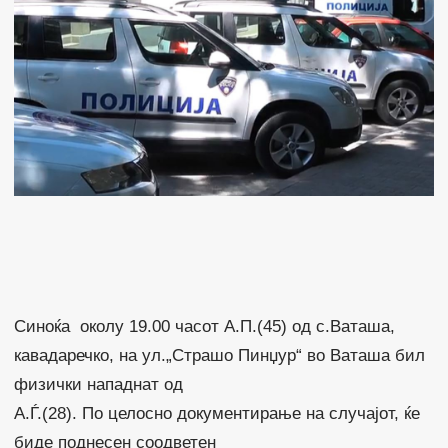
Синоќа околу 19.00 часот А.П.(45) од с.Ваташа,
кавадаречко, на ул.„Страшо Пинџур“ во Ваташа бил
физички нападнат од
А.Ѓ.(28). По целосно документирање на случајот, ќе
биде поднесен соодветен