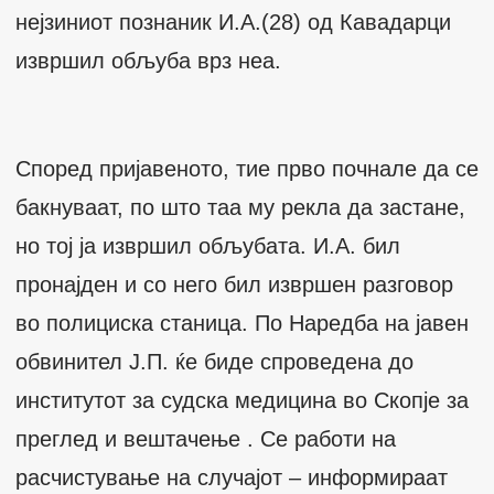
нејзиниот познаник И.А.(28) од Кавадарци
извршил обљуба врз неа.
Според пријавеното, тие прво почнале да се
бакнуваат, по што таа му рекла да застане,
но тој ја извршил обљубата. И.А. бил
пронајден и со него бил извршен разговор
во полициска станица. По Наредба на јавен
обвинител Ј.П. ќе биде спроведена до
институтот за судска медицина во Скопје за
преглед и вештачење . Се работи на
расчистување на случајот – информираат