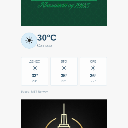
Метео
30°C
☀
-
Сончево
Кавадарци
ДЕНЕС
ВТО
СРЕ
☀
☀
☀
33°
35°
36°
23°
22°
22°
Извор:
MET Norway