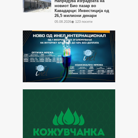
Напредува изградбата на
новиот Био пазар во
Кавадарци: Инвестиција од
26,5 милиони денари
05.08.2026
◉ 123 посети