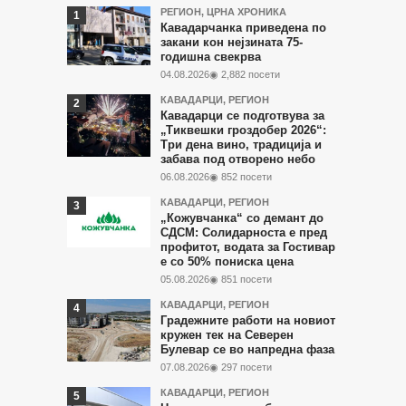
Најчитани
РЕГИОН
,
ЦРНА ХРОНИКА
Кавадарчанка приведена по
во
закани кон нејзината 75-
годишна свекрва
последните
04.08.2026
◉ 2,882 посети
7
КАВАДАРЦИ
,
РЕГИОН
дена
Кавадарци се подготвува за
„Тиквешки гроздобер 2026“:
Три дена вино, традиција и
забава под отворено небо
06.08.2026
◉ 852 посети
КАВАДАРЦИ
,
РЕГИОН
„Кожувчанка“ со демант до
СДСМ: Солидарноста е пред
профитот, водата за Гостивар
е со 50% пониска цена
05.08.2026
◉ 851 посети
КАВАДАРЦИ
,
РЕГИОН
Градежните работи на новиот
кружен тек на Северен
Булевар се во напредна фаза
07.08.2026
◉ 297 посети
КАВАДАРЦИ
,
РЕГИОН