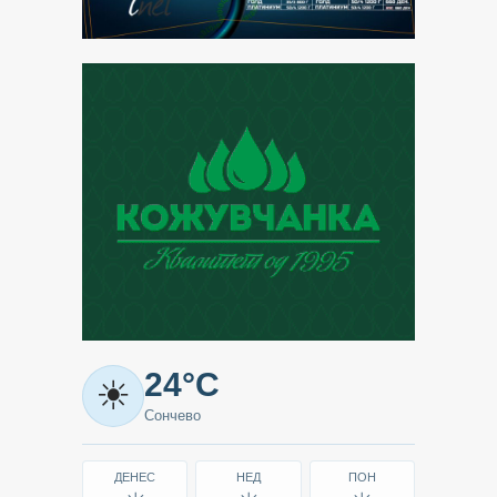
Метео
24°C
☀
-
Сончево
Кавадарци
ДЕНЕС
НЕД
ПОН