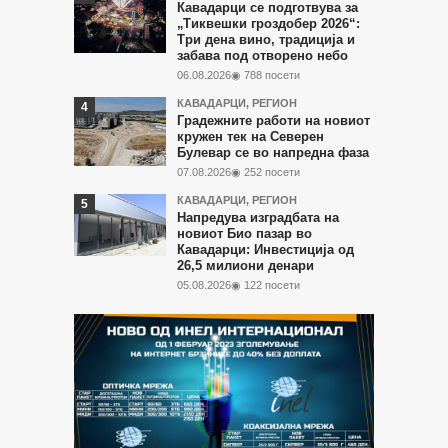
Кавадарци се подготвува за
„Тиквешки гроздобер 2026“:
Три дена вино, традиција и
забава под отворено небо
06.08.2026
◉ 788 посети
КАВАДАРЦИ
,
РЕГИОН
Градежните работи на новиот
кружен тек на Северен
Булевар се во напредна фаза
07.08.2026
◉ 252 посети
КАВАДАРЦИ
,
РЕГИОН
Напредува изградбата на
новиот Био пазар во
Кавадарци: Инвестиција од
26,5 милиони денари
05.08.2026
◉ 122 посети