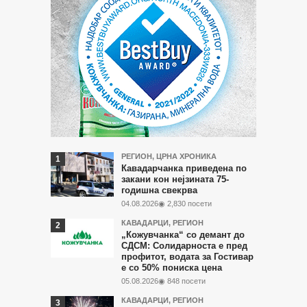
Најчитани
РЕГИОН
,
ЦРНА ХРОНИКА
Кавадарчанка приведена по
во
закани кон нејзината 75-
годишна свекрва
последните
04.08.2026
◉ 2,830 посети
7
КАВАДАРЦИ
,
РЕГИОН
дена
„Кожувчанка“ со демант до
СДСМ: Солидарноста е пред
профитот, водата за Гостивар
е со 50% пониска цена
05.08.2026
◉ 848 посети
КАВАДАРЦИ
,
РЕГИОН