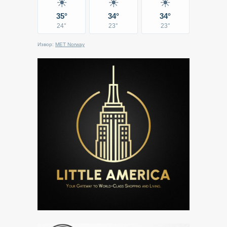
☀
☀
☀
35°
34°
34°
24°
23°
23°
Извор:
MET Norway