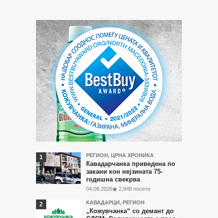
Најчитани
РЕГИОН
,
ЦРНА ХРОНИКА
Кавадарчанка приведена по
во
закани кон нејзината 75-
годишна свекрва
последните
04.08.2026
◉ 2,848 посети
7
КАВАДАРЦИ
,
РЕГИОН
дена
„Кожувчанка“ со демант до