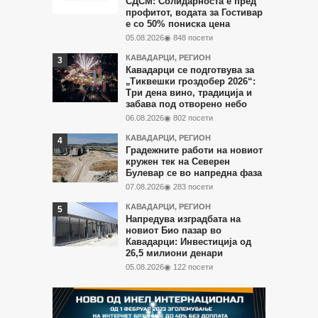
СДСМ: Солидарноста е пред
профитот, водата за Гостивар
е со 50% пониска цена
05.08.2026
◉ 848 посети
КАВАДАРЦИ
,
РЕГИОН
Кавадарци се подготвува за
„Тиквешки гроздобер 2026“:
Три дена вино, традиција и
забава под отворено небо
06.08.2026
◉ 802 посети
КАВАДАРЦИ
,
РЕГИОН
Градежните работи на новиот
кружен тек на Северен
Булевар се во напредна фаза
07.08.2026
◉ 283 посети
КАВАДАРЦИ
,
РЕГИОН
Напредува изградбата на
новиот Био пазар во
Кавадарци: Инвестиција од
26,5 милиони денари
05.08.2026
◉ 122 посети