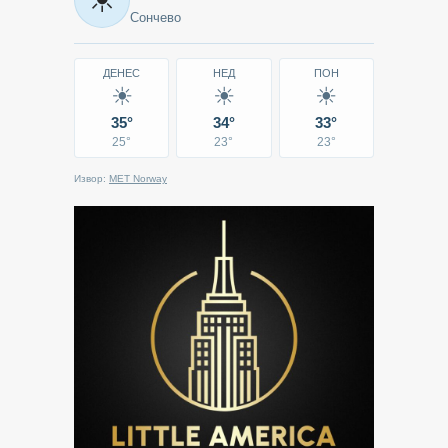
-
Сончево
Кавадарци
ДЕНЕС
НЕД
ПОН
☀
☀
☀
35°
34°
33°
25°
23°
23°
Извор:
MET Norway