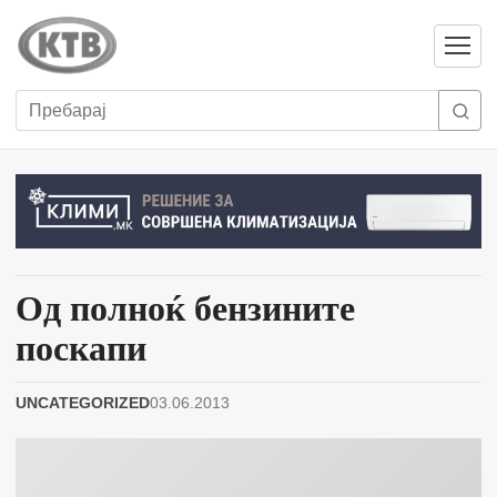
Отвори
мени
Пребарај
Од полноќ бензините
поскапи
UNCATEGORIZED
03.06.2013