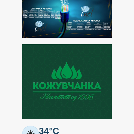
Метео
34°C
☀