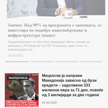
Јанчев: Над 90% од програмата е започната, се
инвестира во подобро водоснабдување и
инфраструктура (видео)
Градоначалникот на Општина Кавадарци, Митко Јанчев, во
емисијата „ТВ Објектив“ на КТВ Телевизија, даде отчет за
реализацијата на…
06.08.2026
Мицкоски ја направи
МАКЕДОНИЈА
Македонија зависна од брзи
кредити – задолжени 333
милиони евра за 71 ден, повеќе
од 3 милијарди за две години
06.08.2026