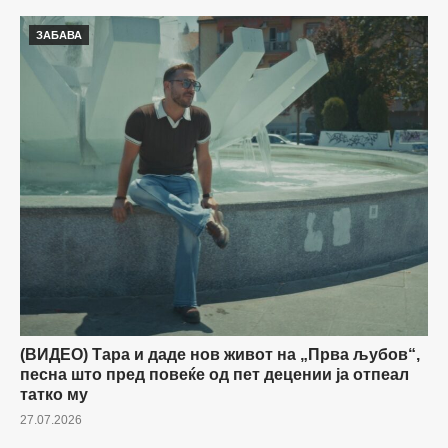
ЗАБАВА
(ВИДЕО) Тара и даде нов живот на „Прва љубов“,
песна што пред повеќе од пет децении ја отпеал
татко му
27.07.2026