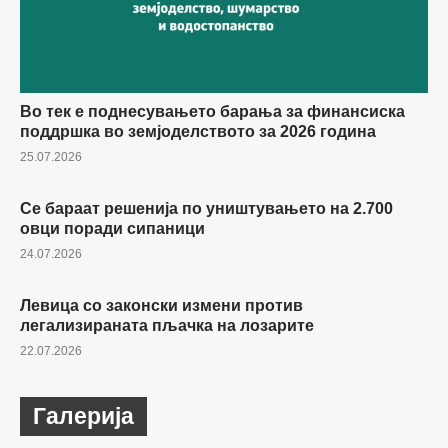
Во тек е поднесувањето барања за финансиска
поддршка во земјоделството за 2026 година
25.07.2026
Се бараат решенија по уништувањето на 2.700
ЗЕМЈОДЕЛСТВО
овци поради сипаници
24.07.2026
Левица со законски измени против
ЗЕМЈОДЕЛСТВО
легализираната пљачка на лозарите
22.07.2026
Галерија