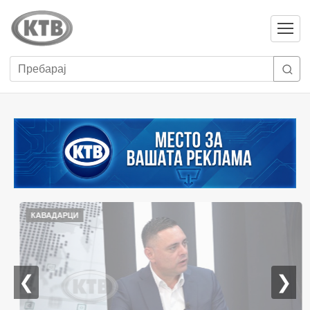
Отвори
мени
Пребарај
КАВАДАРЦИ
❮
❯