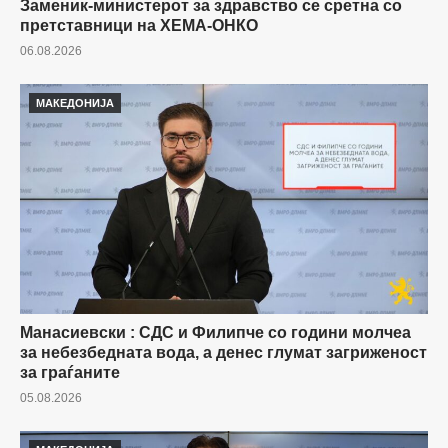
Заменик-министерот за здравство се сретна со
претставници на ХЕМА-ОНКО
06.08.2026
МАКЕДОНИЈА
Манасиевски : СДС и Филипче со години молчеа
за небезбедната вода, а денес глумат загриженост
за граѓаните
05.08.2026