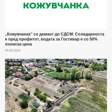
„Кожувчанка“ со демант до СДСМ: Солидарноста
е пред профитот, водата за Гостивар е со 50%
пониска цена
05.08.2026
РЕГИОН