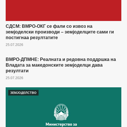
СДСМ: ВМРО-ОКГ се фали со извоз на
земјоделски производи – земјоделците сами ги
постигнаа резултатите
25.07.2026
ВМРО-ДПМНЕ: Реалната и редовна поддршка на
ЗЕМЈОДЕЛСТВО
Владата за македонските земјоделци дава
резултати
25.07.2026
ЗЕМЈОДЕЛСТВО