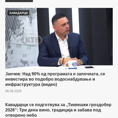
КАВАДАРЦИ
Јанчев: Над 90% од програмата е започната, се
инвестира во подобро водоснабдување и
инфраструктура (видео)
06.08.2026
Кавадарци се подготвува за „Тиквешки гроздобер
КАВАДАРЦИ
2026“: Три дена вино, традиција и забава под
отворено небо