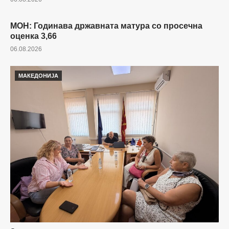
MOН: Годинава државната матура со просечна
МАКЕДОНИЈА
оценка 3,66
06.08.2026
МАКЕДОНИЈА