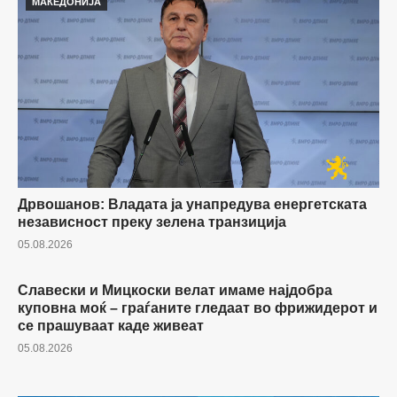
МАКЕДОНИЈА
Дрвошанов: Владата ја унапредува енергетската
независност преку зелена транзиција
05.08.2026
Славески и Мицкоски велат имаме најдобра
МАКЕДОНИЈА
куповна моќ – граѓаните гледаат во фрижидерот и
се прашуваат каде живеат
05.08.2026