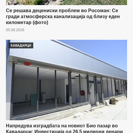
Се решава децениски проблем во Росоман: Се
гради атмосферска канализација од близу еден
километар (фото)
05.08.2026
КАВАДАРЦИ
Напредува изградбата на новиот Био пазар во
Кавадарци: Инвестиција од 26,5 милиони денари